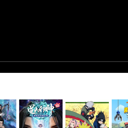
画
盗妖行
逆天邪神3D
火影忍者