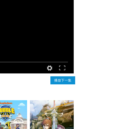
播放下一集
汪汪队之小砾与工程家族 第三季
灵剑尊