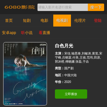
搜一下
首页
短剧
电影
电视剧
伦理片
登陆
安卓app
听
小说
看
直播
白色月光
主演：
宋佳,喻恩泰,刘敏涛,黄觉,宋
宁峰,吕晓霖,付美,王禛,范玮,田原,
郭沐橙,傅晓娜,张磊,于垚
类型：
国产剧
地区：
中国大陆
年份：
2020
立即播放