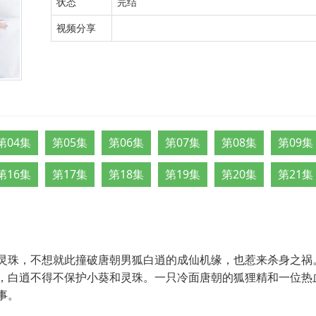
状态
完结
视频分享
第04集
第05集
第06集
第07集
第08集
第09集
第16集
第17集
第18集
第19集
第20集
第21集
灵珠，不想就此撞破唐朝男狐白逍的成仙机缘，也惹来杀身之祸
，白逍不得不保护小葵和灵珠。一只冷面唐朝的狐狸精和一位热
事。