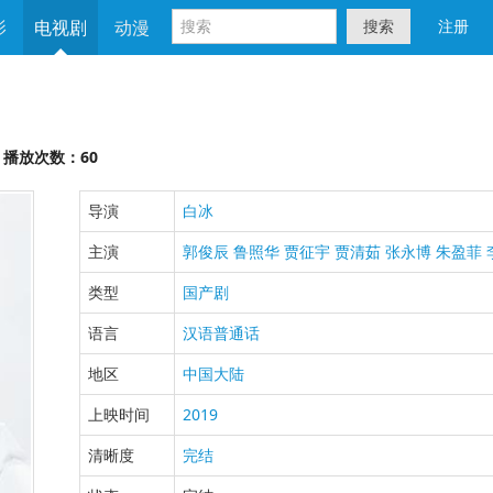
影
电视剧
动漫
搜索
注册
播放次数：60
导演
白冰
主演
郭俊辰
鲁照华
贾征宇
贾清茹
张永博
朱盈菲
类型
国产剧
语言
汉语普通话
地区
中国大陆
上映时间
2019
清晰度
完结