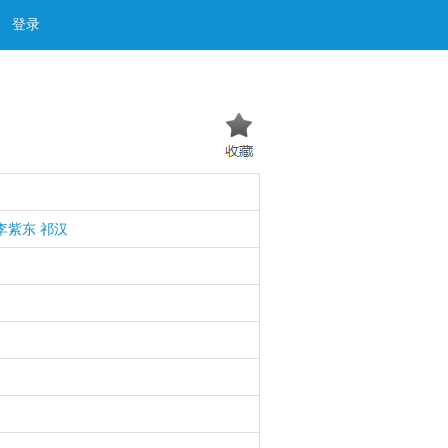
登录
李紫东
祁汉