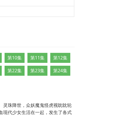
第10集
第11集
第12集
第22集
第23集
第24集
。灵珠降世，众妖魔鬼怪虎视眈眈轮
血现代少女生活在一起，发生了各式