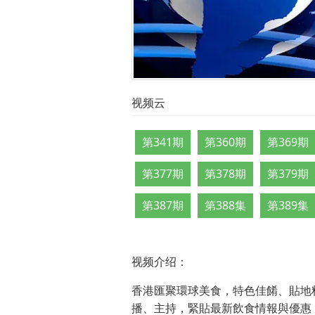
视频云
第341期
第360期
第369期
第377期
第378期
第379期
第387期
第388集
第389集
视频介绍：
香港匯聚環球美食，特色佳餚、貼地
播、主持，緊貼最新飲食情報與優惠