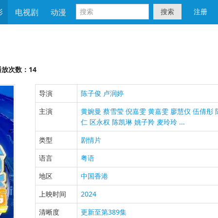
影
电视剧
动漫
搜索
注册
放次数：14
导演
陈子俊
卢润婷
主演
黄婉曼
蔡雪莹
倪嘉雯
黄嘉雯
廖慧仪
伍倩彤
仁
区永权
陈凯琳
姚子羚
麦玲玲
...
类型
剧情片
语言
粤语
地区
中国香港
上映时间
2024
清晰度
更新至第389集