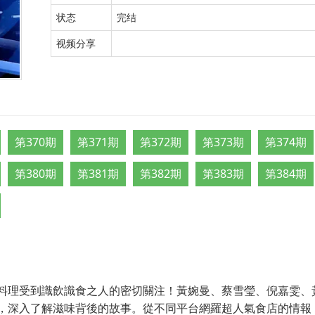
状态
完结
视频分享
第370期
第371期
第372期
第373期
第374期
第380期
第381期
第382期
第383期
第384期
料理受到識飲識食之人的密切關注！黃婉曼、蔡雪瑩、倪嘉雯、
，深入了解滋味背後的故事。從不同平台網羅超人氣食店的情報