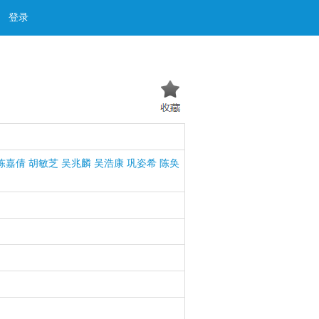
登录
陈嘉倩
胡敏芝
吴兆麟
吴浩康
巩姿希
陈奂