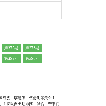
第375期
第376期
第385期
第386期
黃嘉雯、廖慧儀、伍倩彤等美食主
，主持親自出動排隊、試食，帶來真