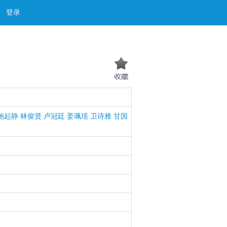
登录
鲍起静
林俊贤
卢冠廷
姜珮瑶
卫诗雅
甘国