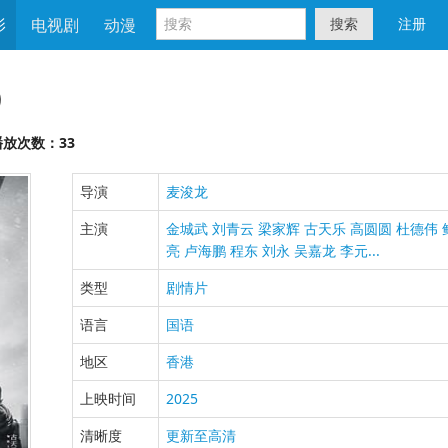
影
电视剧
动漫
搜索
注册
）
放次数：33
导演
麦浚龙
主演
金城武
刘青云
梁家辉
古天乐
高圆圆
杜德伟
亮
卢海鹏
程东
刘永
吴嘉龙
李元...
类型
剧情片
语言
国语
地区
香港
上映时间
2025
清晰度
更新至高清