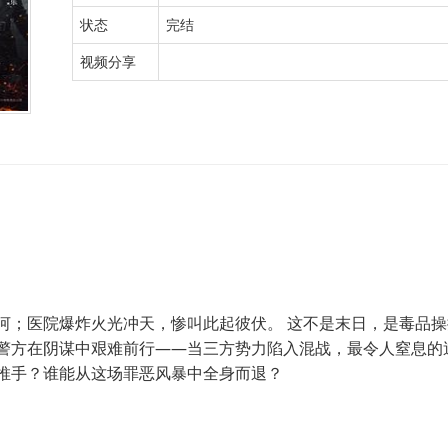
状态
完结
视频分享
河；医院爆炸火光冲天，惨叫此起彼伏。 这不是末日，是毒品操
警方在阴谋中艰难前行——当三方势力陷入混战，最令人窒息的
推手？谁能从这场罪恶风暴中全身而退？