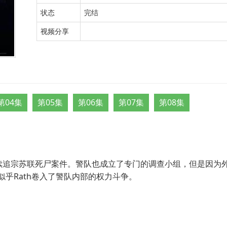
状态
完结
视频分享
第04集
第05集
第06集
第07集
第08集
ath继续追宗苏联死尸案件。警队也成立了专门的调查小组，但是因为
似乎Rath卷入了警队内部的权力斗争。