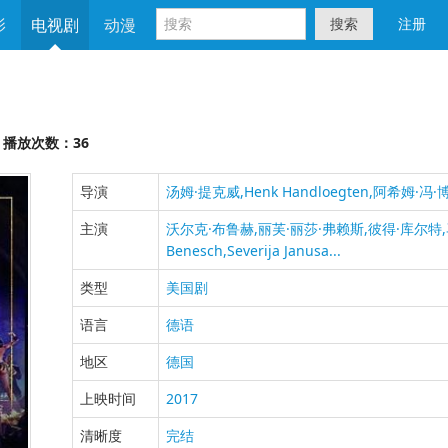
影
电视剧
动漫
搜索
注册
播放次数：36
导演
汤姆·提克威,Henk
Handloegten,阿希姆·冯
主演
沃尔克·布鲁赫,丽芙·丽莎·弗赖斯,彼得·库尔特,马
Benesch,Severija
Janusa...
类型
美国剧
语言
德语
地区
德国
上映时间
2017
清晰度
完结