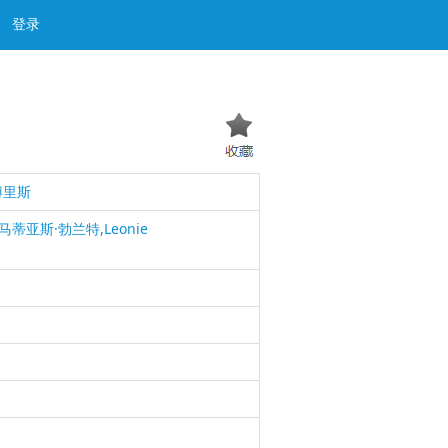
登录
·博里斯
蒂亚斯·勃兰特,Leonie