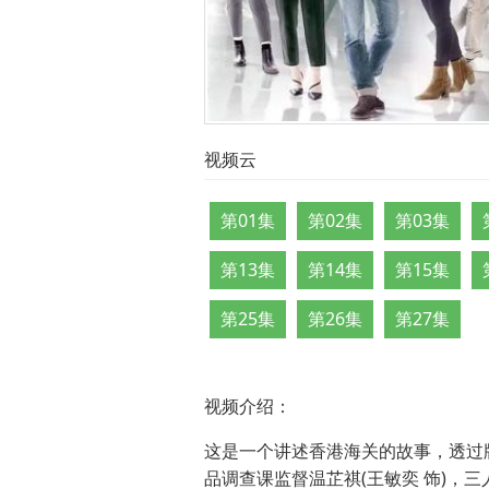
视频云
第01集
第02集
第03集
第13集
第14集
第15集
第25集
第26集
第27集
视频介绍：
这是一个讲述香港海关的故事，透过版
品调查课监督温芷祺(王敏奕 饰)，