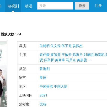
影
电视剧
动漫
搜索
注册
播放次数：64
导演
关树明
关文深
伍子龙
姜振杰
主演
袁伟豪
黄智雯
王敏奕
陈家乐
刘佩玥
杨潮凯
贤
伍富桥
黄庭锋
马贯东
黄嘉雯
...
类型
香港剧
语言
粤语
地区
中国香港
中国大陆
上映时间
2021
清晰度
完结