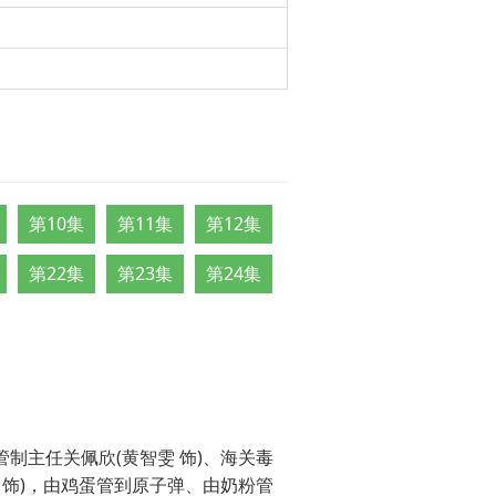
第10集
第11集
第12集
第22集
第23集
第24集
制主任关佩欣(黄智雯 饰)、海关毒
 饰)，由鸡蛋管到原子弹、由奶粉管