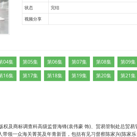
状态
完结
视频分享
第04集
第05集
第06集
第07集
第08集
第09集
第16集
第17集
第18集
第19集
第20集
第21集
权及商标调查科高级监督海锋(袁伟豪 饰)、贸易管制处总贸易管
三人带领一众海关菁英及年青新晋，包括有见习督察陈家兴(陈家乐