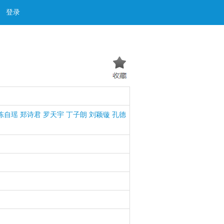
登录
陈自瑶
郑诗君
罗天宇
丁子朗
刘颖镟
孔德