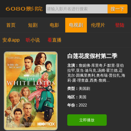
搜一下
首页
短剧
电影
电视剧
伦理片
登陆
安卓app
听
小说
看
直播
白莲花度假村第二季
主演：
詹妮佛·库里奇,F·默里·亚伯
拉罕,亚当·迪马克,汤姆·霍兰德,迈
克尔·因佩里奥利,奥布瑞·普拉扎,海
莉·露·理查森,西奥·詹姆...
类型：
美国剧
地区：
美国
年份：
2022
立即播放