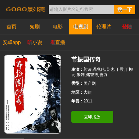
搜一下
首页
短剧
电影
电视剧
伦理片
登陆
安卓app
听
小说
看
直播
节振国传奇
主演：
郭涛,温兆伦,英达,于震,丁柳
元,朱婷,储智博,曹力
类型：
国产剧
地区：
大陆
年份：
2011
立即播放