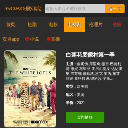
搜一下
首页
短剧
电影
电视剧
伦理片
登陆
安卓app
听
小说
看
直播
白莲花度假村第一季
主演：
詹妮佛·库里奇,穆雷·巴特利
特,康妮·布里登,亚历山德拉·达达里
奥,弗莱德·赫钦格,杰克·莱西,布莱
特妮·奥格拉迪,娜塔莎·罗斯...
类型：
欧美剧
地区：
美国
年份：
2021
立即播放