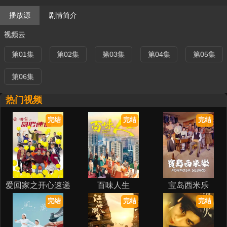
播放源
剧情简介
视频云
第01集
第02集
第03集
第04集
第05集
第06集
热门视频
完结
完结
完结
爱回家之开心速递
百味人生
宝岛西米乐
2025
完结
完结
完结