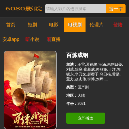
搜一下
首页
短剧
电影
电视剧
伦理片
登陆
安卓app
听
小说
看
直播
百炼成钢
主演：
王雷,夏德俊,汪涵,朱刚日尧,
刘威,陈晓,张新成,佟丽娅,于洋,郭
晓东,李乃文,赵樱子,乌日根,黄勐,
董力,赵志伟,李博,刘烨,...
类型：
国产剧
地区：
大陆
年份：
2021
立即播放